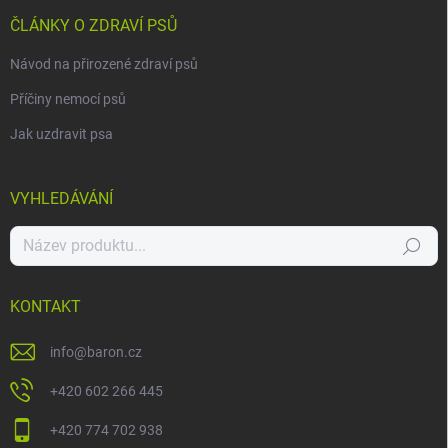
ČLÁNKY O ZDRAVÍ PSŮ
Návod na přirozené zdraví psů
Příčiny nemocí psů
Jak uzdravit psa
VYHLEDÁVÁNÍ
Hledat
KONTAKT
info
@
baron.cz
+420 602 266 445
+420 774 702 938