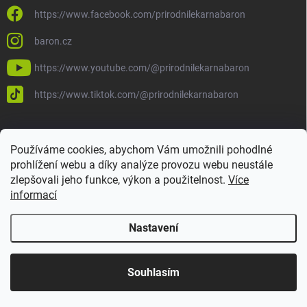
https://www.facebook.com/prirodnilekarnabaron
baron.cz
https://www.youtube.com/@prirodnilekarnabaron
https://www.tiktok.com/@prirodnilekarnabaron
Používáme cookies, abychom Vám umožnili pohodlné
prohlížení webu a díky analýze provozu webu neustále
zlepšovali jeho funkce, výkon a použitelnost.
Více
informací
Nastavení
Copyright 2026
Baron
. Všechna práva vyhrazena.
Upravit nastavení
cookies
Vytvořil Shoptet
Souhlasím