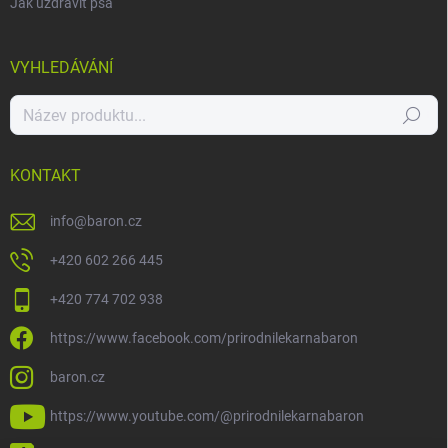
Jak uzdravit psa
VYHLEDÁVÁNÍ
Hledat
KONTAKT
info
@
baron.cz
+420 602 266 445
+420 774 702 938
https://www.facebook.com/prirodnilekarnabaron
baron.cz
https://www.youtube.com/@prirodnilekarnabaron