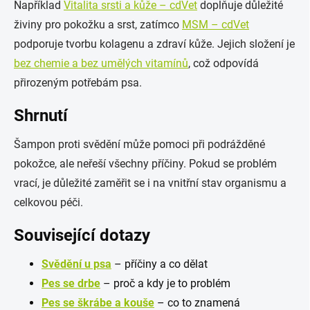
Například
Vitalita srsti a kůže – cdVet
doplňuje důležité
živiny pro pokožku a srst, zatímco
MSM – cdVet
podporuje tvorbu kolagenu a zdraví kůže. Jejich složení je
bez chemie a bez umělých vitamínů
, což odpovídá
přirozeným potřebám psa.
Shrnutí
Šampon proti svědění může pomoci při podrážděné
pokožce, ale neřeší všechny příčiny. Pokud se problém
vrací, je důležité zaměřit se i na vnitřní stav organismu a
celkovou péči.
Související dotazy
Svědění u psa
– příčiny a co dělat
Pes se drbe
– proč a kdy je to problém
Pes se škrábe a kouše
– co to znamená