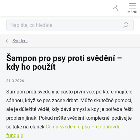
Přejít
na
obsah
Hledat
Svědění
Šampon pro psy proti svědění –
kdy ho použít
31.3.2026
Šampon proti svědění je často první věc, po které majitelé
sáhnou, když se pes začne drbat. Může skutečně pomoci,
ale je důležité vědět, kdy dává smysl a kdy je potřeba řešit
problém jinak. Pokud řešíte svědění komplexně, podívejte
se také na článek
Co na svědění u psa – co opravdu
funguje
.