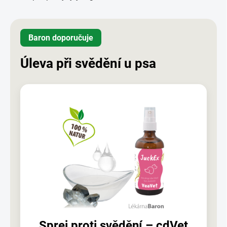
Baron doporučuje
Úleva při svědění u psa
Sprej proti svědění – cdVet