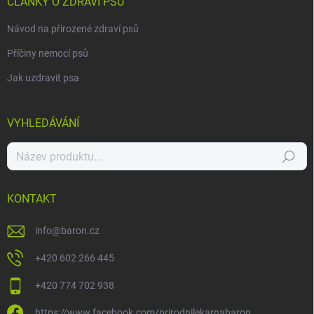
ČLÁNKY O ZDRAVÍ PSŮ
Návod na přirozené zdraví psů
Příčiny nemocí psů
Jak uzdravit psa
VYHLEDÁVÁNÍ
Hledat
KONTAKT
info
@
baron.cz
+420 602 266 445
+420 774 702 938
https://www.facebook.com/prirodnilekarnabaron