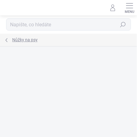
Přejít
na
obsah
Hledat
Nůžky na psy