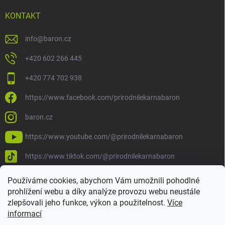
KONTAKT
info
@
baron.cz
+420 602 266 445
+420 774 702 938
https://www.facebook.com/prirodnilekarnabaron
baron.cz
https://www.youtube.com/@prirodnilekarnabaron
https://www.tiktok.com/@prirodnilekarnabaron
Používáme cookies, abychom Vám umožnili pohodlné
prohlížení webu a díky analýze provozu webu neustále
zlepšovali jeho funkce, výkon a použitelnost.
Více
informací