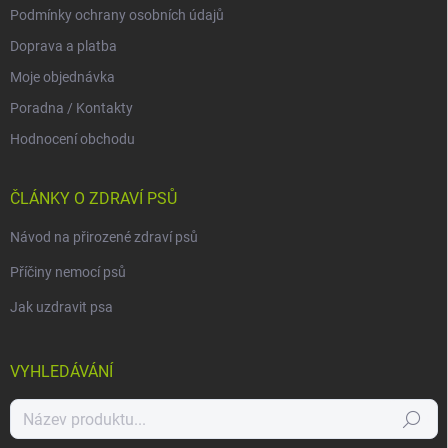
Podmínky ochrany osobních údajů
Doprava a platba
Moje objednávka
Poradna / Kontakty
Hodnocení obchodu
ČLÁNKY O ZDRAVÍ PSŮ
Návod na přirozené zdraví psů
Příčiny nemocí psů
Jak uzdravit psa
VYHLEDÁVÁNÍ
Hledat