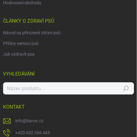
Hodnocení obchodu
ČLÁNKY O ZDRAVÍ PSŮ
Návod na přirozené zdraví psů
Příčiny nemocí psů
Jak uzdravit psa
VYHLEDÁVÁNÍ
Hledat
KONTAKT
info
@
baron.cz
+420 602 266 445