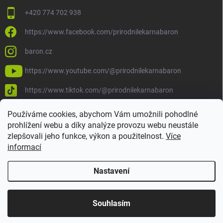
+420 774 702 938
https://www.facebook.com/prirodnilekarnabaron
baron.cz
https://www.youtube.com/@prirodnilekarnabaron
https://www.tiktok.com/@prirodnilekarnabaron
Používáme cookies, abychom Vám umožnili pohodlné
prohlížení webu a díky analýze provozu webu neustále
zlepšovali jeho funkce, výkon a použitelnost.
Více
informací
Nastavení
Copyright 2026
Baron
. Všechna práva vyhrazena.
Upravit nastavení
cookies
Souhlasím
Vytvořil Shoptet