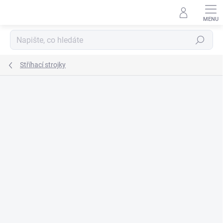
Přejít
na
obsah
Hledat
Stříhací strojky