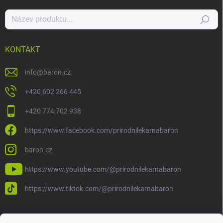
Hledat
KONTAKT
info
@
baron.cz
+420 602 266 445
+420 774 702 938
https://www.facebook.com/prirodnilekarnabaron
baron.cz
https://www.youtube.com/@prirodnilekarnabaron
https://www.tiktok.com/@prirodnilekarnabaron