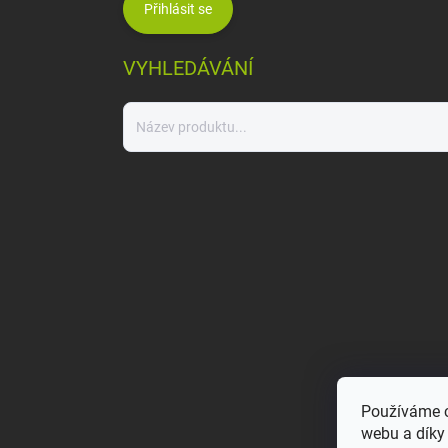
Přihlásit se
VYHLEDÁVÁNÍ
Používáme c
webu a díky