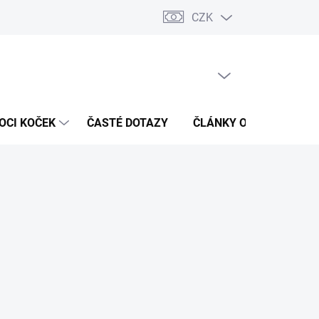
CZK
 / Kontakty
Hodnocení obchodu
PRÁZDNÝ KOŠÍK
NÁKUPNÍ
KOŠÍK
OCI KOČEK
ČASTÉ DOTAZY
ČLÁNKY O ZDRAVÍ