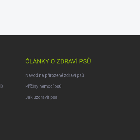
ČLÁNKY O ZDRAVÍ PSŮ
Návod na přirozené zdraví psů
jů
Příčiny nemocí psů
Jak uzdravit psa