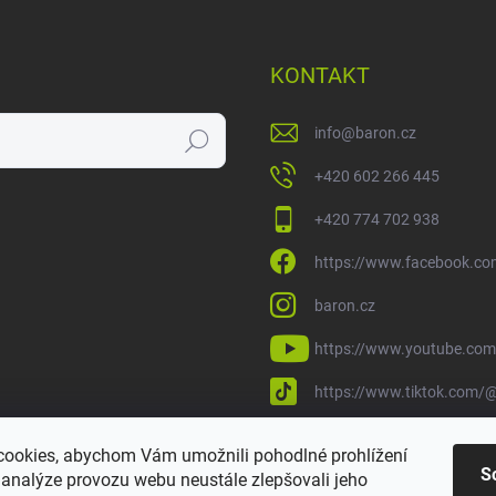
KONTAKT
info
@
baron.cz
Hledat
+420 602 266 445
+420 774 702 938
https://www.facebook.co
baron.cz
https://www.youtube.com
https://www.tiktok.com/@
ookies, abychom Vám umožnili pohodlné prohlížení
S
 analýze provozu webu neustále zlepšovali jeho