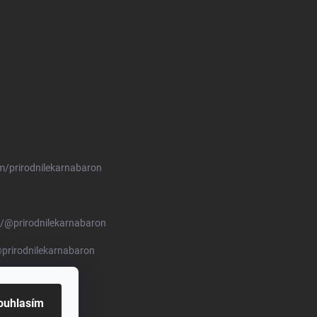
m/prirodnilekarnabaron
/@prirodnilekarnabaron
prirodnilekarnabaron
ouhlasím