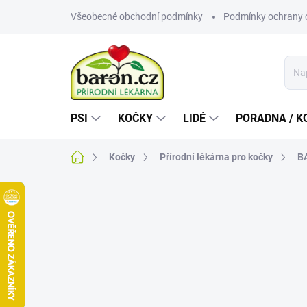
Přejít
Všeobecné obchodní podmínky
Podmínky ochrany 
na
obsah
PSI
KOČKY
LIDÉ
PORADNA / K
Domů
Kočky
Přírodní lékárna pro kočky
BA