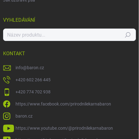
Jak uzdravit psa
VYHLEDÁVÁNÍ
Hledat
KONTAKT
info
@
baron.cz
+420 602 266 445
+420 774 702 938
https://www.facebook.com/prirodnilekarnabaron
baron.cz
https://www.youtube.com/@prirodnilekarnabaron