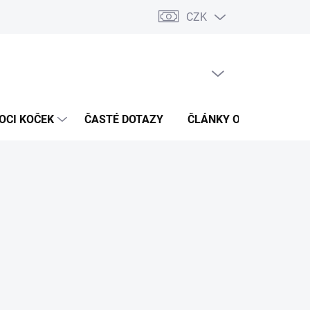
CZK
 / Kontakty
Hodnocení obchodu
PRÁZDNÝ KOŠÍK
NÁKUPNÍ
KOŠÍK
OCI KOČEK
ČASTÉ DOTAZY
ČLÁNKY O ZDRAVÍ