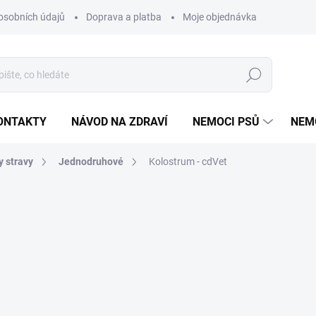
osobních údajů
Doprava a platba
Moje objednávka
Poradna
Hledat
ONTAKTY
NÁVOD NA ZDRAVÍ
NEMOCI PSŮ
NEM
y stravy
Jednodruhové
Kolostrum - cdVet