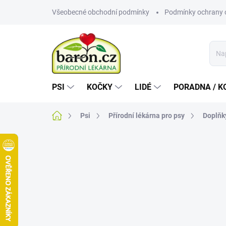
Přejít
Všeobecné obchodní podmínky
Podmínky ochrany 
na
obsah
PSI
KOČKY
LIDÉ
PORADNA / K
Domů
Psi
Přírodní lékárna pro psy
Doplňk