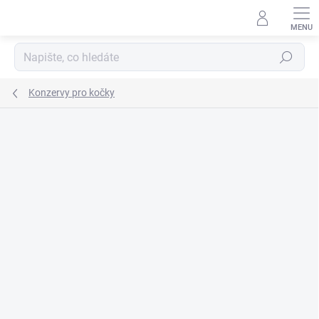
Přejít
na
obsah
Hledat
Konzervy pro kočky