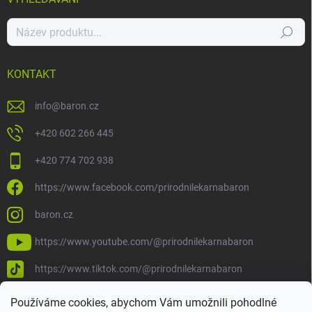
Hledat
KONTAKT
info
@
baron.cz
+420 602 266 445
+420 774 702 938
https://www.facebook.com/prirodnilekarnabaron
baron.cz
https://www.youtube.com/@prirodnilekarnabaron
https://www.tiktok.com/@prirodnilekarnabaron
Používáme cookies, abychom Vám umožnili pohodlné