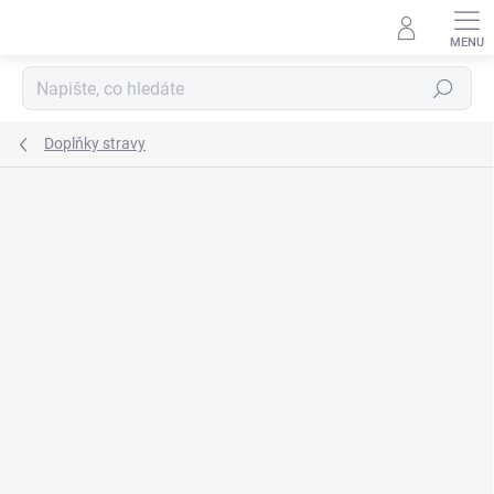
Přejít
na
obsah
Hledat
Doplňky stravy