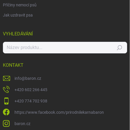
Příčiny nemocí psů
Jak uzdravit psa
VYHLEDÁVÁNÍ
Hledat
KONTAKT
info
@
baron.cz
+420 602 266 445
+420 774 702 938
https://www.facebook.com/prirodnilekarnabaron
baron.cz