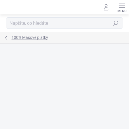
Přejít
na
obsah
Hledat
100% Masové plátky