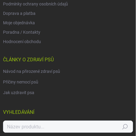
Podmínky ochrany osobních údajů
Doprava a platba
Moje objednávka
Poradna / Kontakty
Hodnocení obchodu
ČLÁNKY O ZDRAVÍ PSŮ
Návod na přirozené zdraví psů
Příčiny nemocí psů
Jak uzdravit psa
VYHLEDÁVÁNÍ
Hledat