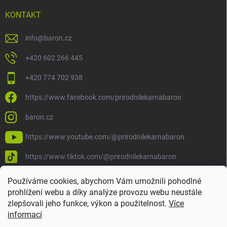
KONTAKT
info
@
baron.cz
+420 602 266 445
+420 774 702 938
https://www.facebook.com/prirodnilekarnabaron
baron.cz
https://www.youtube.com/@prirodnilekarnabaron
https://www.tiktok.com/@prirodnilekarnabaron
Používáme cookies, abychom Vám umožnili pohodlné
prohlížení webu a díky analýze provozu webu neustále
zlepšovali jeho funkce, výkon a použitelnost.
Více
informací