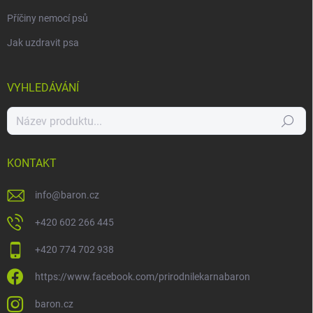
Příčiny nemocí psů
Jak uzdravit psa
VYHLEDÁVÁNÍ
Hledat
KONTAKT
info
@
baron.cz
+420 602 266 445
+420 774 702 938
https://www.facebook.com/prirodnilekarnabaron
baron.cz