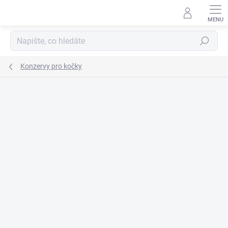
Přejít
na
obsah
Hledat
Konzervy pro kočky