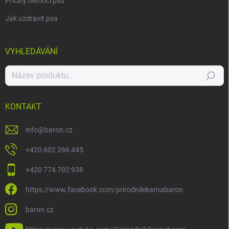
Příčiny nemocí psů
Jak uzdravit psa
VYHLEDÁVÁNÍ
Hledat
KONTAKT
info
@
baron.cz
+420 602 266 445
+420 774 702 938
https://www.facebook.com/prirodnilekarnabaron
baron.cz