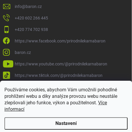
info
@
baron.cz
+420 602 266 445
+420 774 702 938
https://www.facebook.com/prirodnilekarnabaron
baron.cz
https://www.youtube.com/@prirodnilekarnabaron
https://www.tiktok.com/@prirodnilekarnabaron
Používáme cookies, abychom Vám umožnili pohodlné
prohlížení webu a díky analýze provozu webu neustále
zlepšovali jeho funkce, výkon a použitelnost.
Více
informací
Nastavení