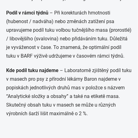
Podíl v rámci týdnů
– Při korekturách hmotnosti
(hubenost / nadváha) nebo změnách zatížení psa
upravujeme podíl tuku volbou tučnějšího masa (prorostlé)
/ libovějšího (svalovina) nebo přidáváním tuku. Důležitá
je vyváženost v čase. To znamená, že optimální podíl
tuku v BARF výživě udržujeme v časovém rámci týdnů.
Kde podíl tuku najdeme
– Laboratorně zjištěný podíl tuku
v masech pro psy z přírodní lékárny Baron najdeme v
popiskách jednotlivých druhů mas v položce s názvem
“Analytické složky a obsahy” a také na etiketě masa.
Skutečný obsah tuku v masech se může u různých
výrobních šarží lišit maximálně o 2 %.