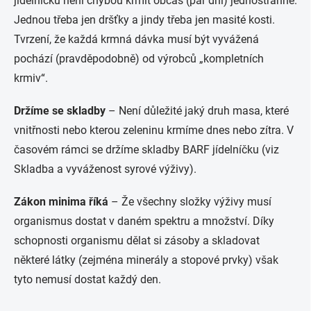
jídelníčku není chybou krmit občas (pár dní) jednostranně.
Jednou třeba jen dršťky a jindy třeba jen masité kosti.
Tvrzení, že každá krmná dávka musí být vyvážená
pochází (pravděpodobně) od výrobců „kompletních
krmiv“.
Držíme se skladby
– Není důležité jaký druh masa, které
vnitřnosti nebo kterou zeleninu krmíme dnes nebo zítra. V
časovém rámci se držíme skladby BARF jídelníčku (viz
Skladba a vyváženost syrové výživy).
Zákon minima říká
– Že všechny složky výživy musí
organismus dostat v daném spektru a množství. Díky
schopnosti organismu dělat si zásoby a skladovat
některé látky (zejména minerály a stopové prvky) však
tyto nemusí dostat každý den.