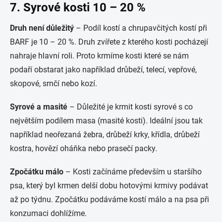
7. Syrové kosti 10 – 20 %
Druh není důležitý
– Podíl kostí a chrupavčitých kostí při
BARF je 10 – 20 %. Druh zvířete z kterého kosti pocházejí
nahraje hlavní roli. Proto krmíme kosti které se nám
podaří obstarat jako například drůbeží, telecí, vepřové,
skopové, srnčí nebo kozí.
Syrové a masité
– Důležité je krmit kosti syrové s co
největším podílem masa (masité kosti). Ideální jsou tak
například neořezaná žebra, drůbeží krky, křídla, drůbeží
kostra, hovězí oháňka nebo prasečí packy.
Zpočátku málo
– Kosti začínáme především u staršího
psa, který byl krmen delší dobu hotovými krmivy podávat
až po týdnu. Zpočátku podáváme kostí málo a na psa při
konzumaci dohlížíme.