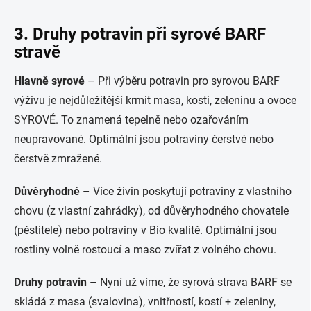
3. Druhy potravin při syrové BARF
stravě
Hlavně syrové
– Při výběru potravin pro syrovou BARF
výživu je nejdůležitější krmit masa, kosti, zeleninu a ovoce
SYROVÉ. To znamená tepelně nebo ozařováním
neupravované. Optimální jsou potraviny čerstvé nebo
čerstvě zmražené.
Důvěryhodné
– Více živin poskytují potraviny z vlastního
chovu (z vlastní zahrádky), od důvěryhodného chovatele
(pěstitele) nebo potraviny v Bio kvalitě. Optimální jsou
rostliny volně rostoucí a maso zvířat z volného chovu.
Druhy potravin
– Nyní už víme, že syrová strava BARF se
skládá z masa (svalovina), vnitřností, kostí + zeleniny,