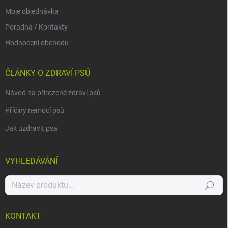
Moje objednávka
Poradna / Kontakty
Hodnocení obchodu
ČLÁNKY O ZDRAVÍ PSŮ
Návod na přirozené zdraví psů
Příčiny nemocí psů
Jak uzdravit psa
VYHLEDÁVÁNÍ
Hledat
KONTAKT