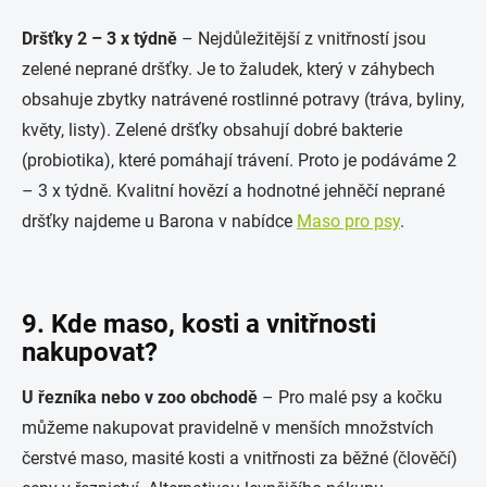
Dršťky 2 – 3 x týdně
– Nejdůležitější z vnitřností jsou
zelené neprané dršťky. Je to žaludek, který v záhybech
obsahuje zbytky natrávené rostlinné potravy (tráva, byliny,
květy, listy). Zelené dršťky obsahují dobré bakterie
(probiotika), které pomáhají trávení. Proto je podáváme 2
– 3 x týdně. Kvalitní hovězí a hodnotné jehněčí neprané
dršťky najdeme u Barona v nabídce
Maso pro psy
.
9. Kde maso, kosti a vnitřnosti
nakupovat?
U řezníka nebo v zoo obchodě
– Pro malé psy a kočku
můžeme nakupovat pravidelně v menších množstvích
čerstvé maso, masité kosti a vnitřnosti za běžné (člověčí)