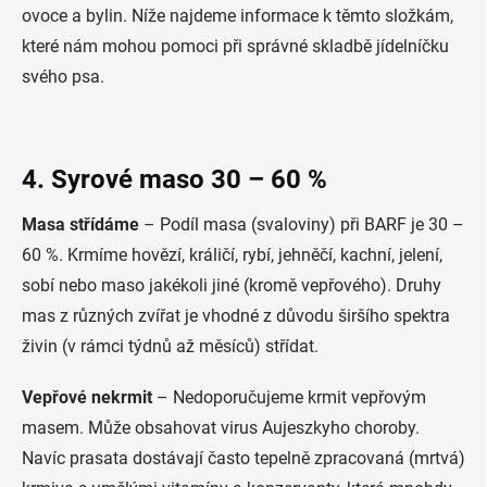
ovoce a bylin. Níže najdeme informace k těmto složkám,
které nám mohou pomoci při správné skladbě jídelníčku
svého psa.
4. Syrové maso 30 – 60 %
Masa střídáme
– Podíl masa (svaloviny) při BARF je 30 –
60 %. Krmíme hovězí, králičí, rybí, jehněčí, kachní, jelení,
sobí nebo maso jakékoli jiné (kromě vepřového). Druhy
mas z různých zvířat je vhodné z důvodu širšího spektra
živin (v rámci týdnů až měsíců) střídat.
Vepřové nekrmit
– Nedoporučujeme krmit vepřovým
masem. Může obsahovat virus Aujeszkyho choroby.
Navíc prasata dostávají často tepelně zpracovaná (mrtvá)