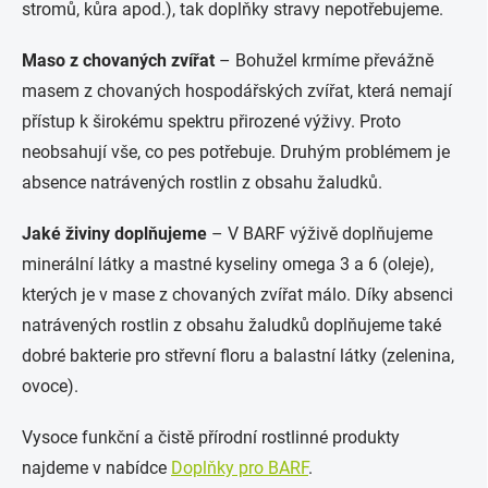
stromů, kůra apod.), tak doplňky stravy nepotřebujeme.
Maso z chovaných zvířat
– Bohužel krmíme převážně
masem z chovaných hospodářských zvířat, která nemají
přístup k širokému spektru přirozené výživy. Proto
neobsahují vše, co pes potřebuje. Druhým problémem je
absence natrávených rostlin z obsahu žaludků.
Jaké živiny doplňujeme
– V BARF výživě doplňujeme
minerální látky a mastné kyseliny omega 3 a 6 (oleje),
kterých je v mase z chovaných zvířat málo. Díky absenci
natrávených rostlin z obsahu žaludků doplňujeme také
dobré bakterie pro střevní floru a balastní látky (zelenina,
ovoce).
Vysoce funkční a čistě přírodní rostlinné produkty
najdeme v nabídce
Doplňky pro BARF
.