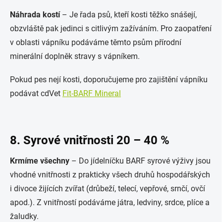
Náhrada kostí
– Je řada psů, kteří kosti těžko snášejí,
obzvláště pak jedinci s citlivým zažíváním. Pro zaopatření
v oblasti vápníku podáváme těmto psům přírodní
minerální doplněk stravy s vápníkem.
Pokud pes nejí kosti, doporučujeme pro zajištění vápníku
podávat cdVet
Fit-BARF Mineral
8. Syrové vnitřnosti 20 – 40 %
Krmíme všechny
– Do jídelníčku BARF syrové výživy jsou
vhodné vnitřnosti z prakticky všech druhů hospodářských
i divoce žijících zvířat (drůbeží, telecí, vepřové, srnčí, ovčí
apod.). Z vnitřností podáváme játra, ledviny, srdce, plíce a
žaludky.