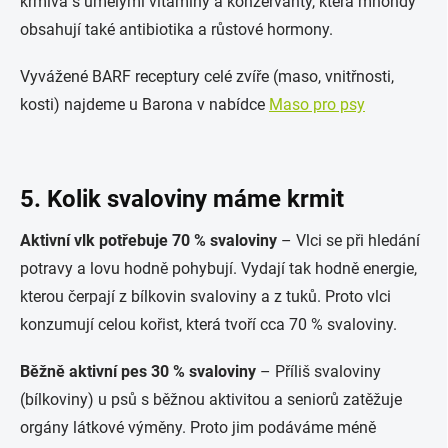
krmiva s umělými vitamíny a konzervanty, která mnohdy
obsahují také antibiotika a růstové hormony.
Vyvážené BARF receptury celé zvíře (maso, vnitřnosti,
kosti) najdeme u Barona v nabídce
Maso pro psy
5. Kolik svaloviny máme krmit
Aktivní vlk potřebuje 70 % svaloviny
– Vlci se při hledání
potravy a lovu hodně pohybují. Vydají tak hodně energie,
kterou čerpají z bílkovin svaloviny a z tuků. Proto vlci
konzumují celou kořist, která tvoří cca 70 % svaloviny.
Běžně aktivní pes 30 % svaloviny
– Příliš svaloviny
(bílkoviny) u psů s běžnou aktivitou a seniorů zatěžuje
orgány látkové výměny. Proto jim podáváme méně