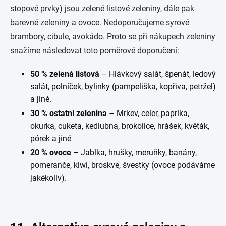
stopové prvky) jsou zelené listové zeleniny, dále pak
barevné zeleniny a ovoce. Nedoporučujeme syrové
brambory, cibule, avokádo. Proto se při nákupech zeleniny
snažíme následovat toto poměrové doporučení:
50 % zelená listová
– Hlávkový salát, špenát, ledový
salát, polníček, bylinky (pampeliška, kopřiva, petržel)
a jiné.
30 % ostatní zelenina
– Mrkev, celer, paprika,
okurka, cuketa, kedlubna, brokolice, hrášek, květák,
pórek a jiné
20 % ovoce
– Jablka, hrušky, meruňky, banány,
pomeranče, kiwi, broskve, švestky (ovoce podáváme
jakékoliv).