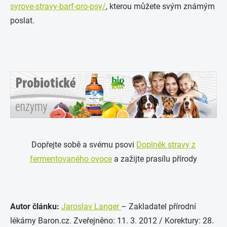
syrove-stravy-barf-pro-psy/
, kterou můžete svým známým
poslat.
Dopřejte sobě a svému psovi
Doplněk stravy z
fermentovaného ovoce
a zažijte prasílu přírody
Autor článku:
Jaroslav Langer
– Zakladatel přírodní
lékárny Baron.cz. Zveřejněno: 11. 3. 2012 / Korektury: 28.