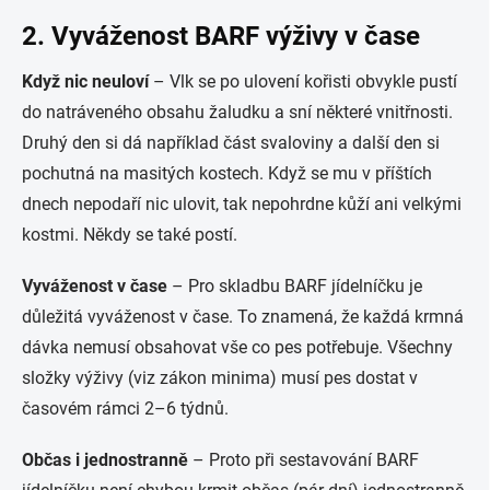
2. Vyváženost BARF výživy v čase
Když nic neuloví
– Vlk se po ulovení kořisti obvykle pustí
do natráveného obsahu žaludku a sní některé vnitřnosti.
Druhý den si dá například část svaloviny a další den si
pochutná na masitých kostech. Když se mu v příštích
dnech nepodaří nic ulovit, tak nepohrdne kůží ani velkými
kostmi. Někdy se také postí.
Vyváženost v čase
– Pro skladbu BARF jídelníčku je
důležitá vyváženost v čase. To znamená, že každá krmná
dávka nemusí obsahovat vše co pes potřebuje. Všechny
složky výživy (viz zákon minima) musí pes dostat v
časovém rámci 2–6 týdnů.
Občas i jednostranně
– Proto při sestavování BARF