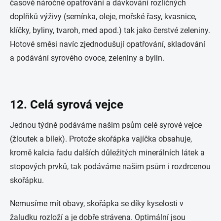
časově náročné opatřování a dávkování rozličných
doplňků výživy (semínka, oleje, mořské řasy, kvasnice,
klíčky, byliny, tvaroh, med apod.) tak jako čerstvé zeleniny.
Hotové směsi navíc zjednodušují opatřování, skladování
a podávání syrového ovoce, zeleniny a bylin.
12. Celá syrová vejce
Jednou týdně podáváme našim psům celé syrové vejce
(žloutek a bílek). Protože skořápka vajíčka obsahuje,
kromě kalcia řadu dalších důležitých minerálních látek a
stopových prvků, tak podáváme našim psům i rozdrcenou
skořápku.
Nemusíme mít obavy, skořápka se díky kyselosti v
žaludku rozloží a je dobře strávena. Optimální jsou