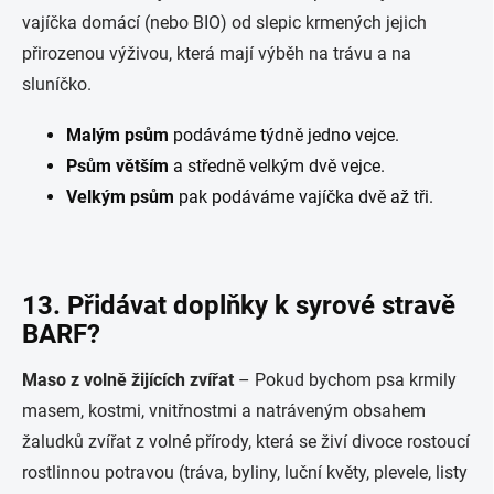
vajíčka domácí (nebo BIO) od slepic krmených jejich
přirozenou výživou, která mají výběh na trávu a na
sluníčko.
Malým psům
podáváme týdně jedno vejce.
Psům větším
a středně velkým dvě vejce.
Velkým psům
pak podáváme vajíčka dvě až tři.
13. Přidávat doplňky k syrové stravě
BARF?
Maso z volně žijících zvířat
– Pokud bychom psa krmily
masem, kostmi, vnitřnostmi a natráveným obsahem
žaludků zvířat z volné přírody, která se živí divoce rostoucí
rostlinnou potravou (tráva, byliny, luční květy, plevele, listy