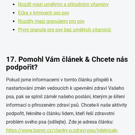
Rozdíl mezi umělými a přírodními vitamíny
Éčka v krmivech pro psy
Rozdíly mezi granulemi pro psy
První granule pro psy bez umělých vitamínů
17. Pomohl Vám článek & Chcete nás
podpořit?
Pokud jsme informacemi v tomto článku přispěli k
nastartování změn vedoucích k upevnění zdraví Vašeho
psa, pak se splnil záměr našeho poslání, kterým je šíření
informací o přirozeném zdraví psů. Chcete-li naše aktivity
podpořit, řekněte o článku lidem, kteří řeší zdravotní
problém svého psa (sdílejte). Zde je adresa článku:
https://www.baron.cz/clanky-o-zdravi-psu/jidelnicek-