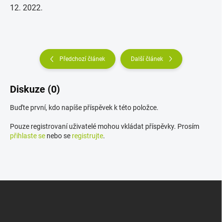
12. 2022.
Předchozí článek
Další článek
Diskuze (0)
Buďte první, kdo napíše příspěvek k této položce.
Pouze registrovaní uživatelé mohou vkládat příspěvky. Prosím
přihlaste se
nebo se
registrujte
.
Z
á
p
a