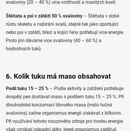
svaloviny (20 – 40 %) více vnitřností a masitých kostí.
Štěňata a psi v zátěži 50 % svaloviny
– Štěňata v době
růstu skeletu a nabírání svalů, stejně tak jako sportující
nebo psi v zátěži, březí a kojící feny potřebují více energie.
Proto jim dáváme více svaloviny (40 – 60 %) a
hodnotných tuků.
6. Kolik tuku má maso obsahovat
Podíl tuku 15 – 25 %
– Podle aktivity a zatížení potřebuje
dospělý pes dostávat maso s podílem tuku 15 – 25 %. Při
dlouhodobé konzumaci libového masa (málo tučná
svalovina) začne organismus energii získávat z bílkovin.
Při využívání tohoto nouzového zdroje pro tvorbu energie
však vznikají odpadní látky, které organismus zatěžují.