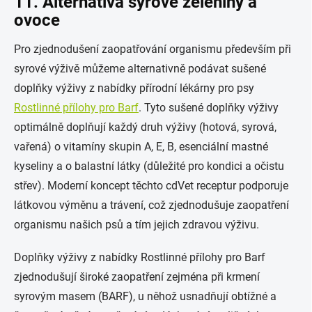
11. Alternativa syrové zeleniny a
ovoce
Pro zjednodušení zaopatřování organismu především při
syrové výživě můžeme alternativně podávat sušené
doplňky výživy z nabídky přírodní lékárny pro psy
Rostlinné přílohy pro Barf
. Tyto sušené doplňky výživy
optimálně doplňují každý druh výživy (hotová, syrová,
vařená) o vitamíny skupin A, E, B, esenciální mastné
kyseliny a o balastní látky (důležité pro kondici a očistu
střev). Moderní koncept těchto cdVet receptur podporuje
látkovou výměnu a trávení, což zjednodušuje zaopatření
organismu našich psů a tím jejich zdravou výživu.
Doplňky výživy z nabídky Rostlinné přílohy pro Barf
zjednodušují široké zaopatření zejména při krmení
syrovým masem (BARF), u něhož usnadňují obtížné a