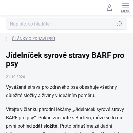
Přejít
na
obsah
Hledat
ČLÁNKY O ZDRAVÍ PSŮ
Jídelníček syrové stravy BARF pro
psy
21.10.2024
Vyvážená strava pro zdravého psa obsahuje všechny
důležité složky a živiny v ideálním poměru.
Vítejte v článku přírodní lékárny „Jídelníček syrové stravy
BARF pro psy“. Pokud začínáte s Barfem, může se to na
první pohled
zdát složité.
Proto přinášíme základní