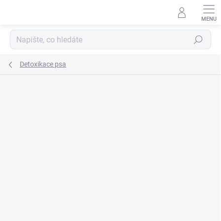
Přejít
na
obsah
Hledat
Detoxikace psa