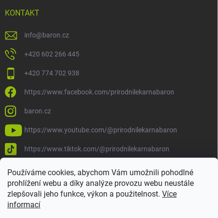
KONTAKT
info
@
baron.cz
+420 602 266 445
+420 774 702 938
https://www.facebook.com/prirodnilekarnabaron
baron.cz
https://www.youtube.com/@prirodnilekarnabaron
https://www.tiktok.com/@prirodnilekarnabaron
Používáme cookies, abychom Vám umožnili pohodlné
prohlížení webu a díky analýze provozu webu neustále
zlepšovali jeho funkce, výkon a použitelnost.
Více
informací